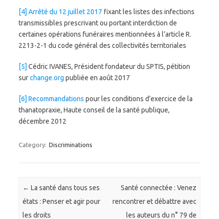
[4]
Arrêté du 12 juillet 2017
fixant les listes des infections
transmissibles prescrivant ou portant interdiction de
certaines opérations funéraires mentionnées à l’article R.
2213-2-1 du code général des collectivités territoriales
[5]
Cédric IVANES, Président fondateur du SPTIS, pétition
sur
change.org
publiée en août 2017
[6]
Recommandations
pour les conditions d’exercice de la
thanatopraxie, Haute conseil de la santé publique,
décembre 2012
Category:
Discriminations
Post navigation
←
La santé dans tous ses
Santé connectée : Venez
états : Penser et agir pour
rencontrer et débattre avec
les droits
les auteurs du n° 79 de